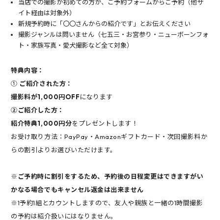
当店での撮影が初めての方が、ご予約フォームからご予約（他サ
イト経由は対象外）
新規予約時に「〇〇さんからの紹介です」とお伝えください
撮影ジャンルは問いません（七五三・お宮参り・ニューボーンフォ
ト・家族写真・愛犬撮影など全て対象）
特典内容：
①
ご紹介された方：
撮影料が1,000円
OFF
になります
②ご紹介した方：
紹介特典1,000円分
をプレゼントします！
お受け取り方法：PayPay・Amazonギフトカード・次回撮影料か
らの割引よりお選びいただけます。
※ご予約時に割引をするため、予約後の日程変更はできますがい
かなる場合でもキャンセル返金は出来ません
※1予約1組とカウントしますので、友人や親族と一緒の1時間撮影
の予約は紹介扱いにはなりません。