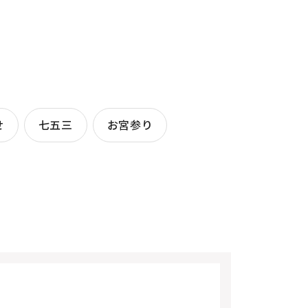
せ
七五三
お宮参り