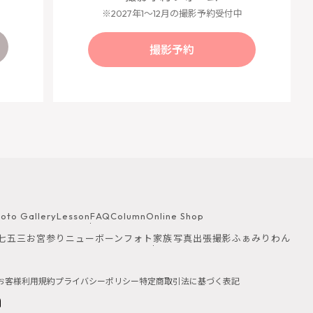
※2027年1〜12月の撮影予約受付中
撮影予約
oto Gallery
Lesson
FAQ
Column
Online Shop
七五三
お宮参り
ニューボーンフォト
家族写真
出張撮影ふぁみりわん
お客様
利用規約
プライバシーポリシー
特定商取引法に基づく表記